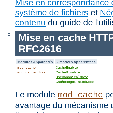
Mise en correspondance 
système de fichiers
et
Nég
contenu
du guide de l'utili
Mise en cache HTTP 
RFC2616
Modules Apparentés
Directives Apparentées
mod_cache
CacheEnable
mod_cache_disk
CacheDisable
UseCanonicalName
CacheNegotiatedDocs
Le module
pe
mod_cache
avantage du mécanisme 