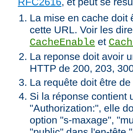
RFC2616
, et peut se rés
La mise en cache doit 
cette URL. Voir les dire
et
CacheEnable
Cach
La reponse doit avoir u
HTTP de 200, 203, 300
La requête doit être d
Si la réponse contient 
"Authorization:", elle d
option "s-maxage", "mu
"public" dans l'en-tête