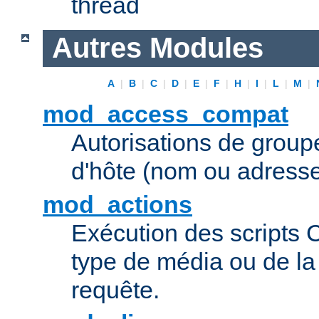
thread
Autres Modules
A
|
B
|
C
|
D
|
E
|
F
|
H
|
I
|
L
|
M
|
mod_access_compat
Autorisations de grou
d'hôte (nom ou adresse
mod_actions
Exécution des scripts 
type de média ou de l
requête.